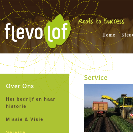
Home
Nieu
Service
Over Ons
Het bedrijf en haar
historie
Missie & Visie
Service