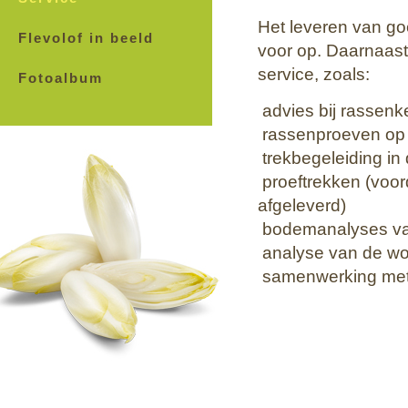
Het leveren van go
Flevolof in beeld
voor op. Daarnaast
service, zoals:
Fotoalbum
 advies bij rassen
 rassenproeven op
 trekbegeleiding i
 proeftrekken (voo
afgeleverd)
 bodemanalyses v
 analyse van de wo
 samenwerking met